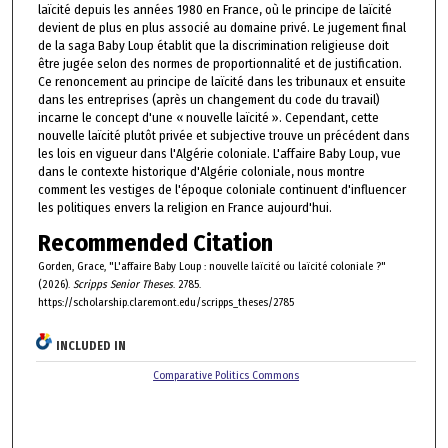
laïcité depuis les années 1980 en France, où le principe de laïcité
devient de plus en plus associé au domaine privé. Le jugement final
de la saga Baby Loup établit que la discrimination religieuse doit
être jugée selon des normes de proportionnalité et de justification.
Ce renoncement au principe de laïcité dans les tribunaux et ensuite
dans les entreprises (après un changement du code du travail)
incarne le concept d'une « nouvelle laïcité ». Cependant, cette
nouvelle laïcité plutôt privée et subjective trouve un précédent dans
les lois en vigueur dans l'Algérie coloniale. L'affaire Baby Loup, vue
dans le contexte historique d'Algérie coloniale, nous montre
comment les vestiges de l'époque coloniale continuent d'influencer
les politiques envers la religion en France aujourd'hui.
Recommended Citation
Gorden, Grace, "L'affaire Baby Loup : nouvelle laïcité ou laïcité coloniale ?"
(2026).
Scripps Senior Theses
. 2785.
https://scholarship.claremont.edu/scripps_theses/2785
INCLUDED IN
Comparative Politics Commons