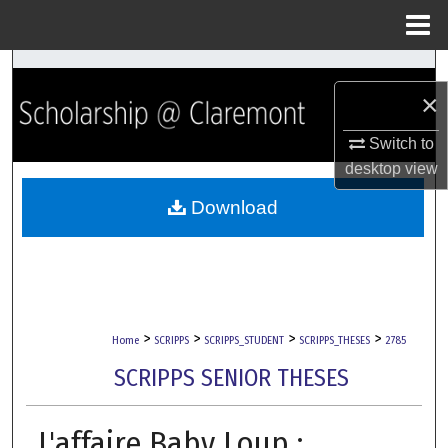
Menu
Home
Search
×
Browse Collections
Switch to
desktop
view
My Account
Download
About
Digital Commons Network™
>
>
>
>
Home
SCRIPPS
SCRIPPS_STUDENT
SCRIPPS_THESES
2785
SCRIPPS SENIOR THESES
L'affaire Baby Loup :