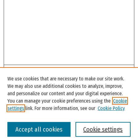
Search
We use cookies that are necessary to make our site work.
Enter search terms:
We may also use additional cookies to analyze, improve,
and personalize our content and your digital experience.
You can manage your cookie preferences using the
Cookie
settings
link. For more information, see our
Cookie Policy
Select context to search:
Accept all cookies
Cookie settings
Advanced Search