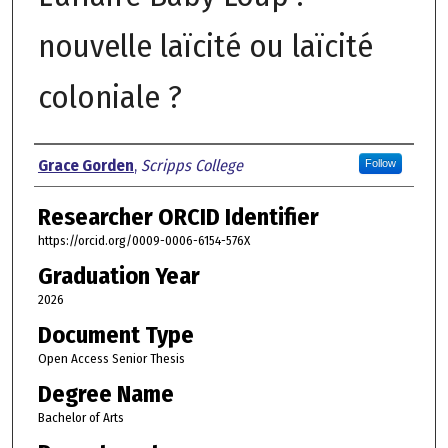
nouvelle laïcité ou laïcité
coloniale ?
Author
Grace Gorden
,
Scripps College
Follow
Researcher ORCID Identifier
https://orcid.org/0009-0006-6154-576X
Graduation Year
2026
Document Type
Open Access Senior Thesis
Degree Name
Bachelor of Arts