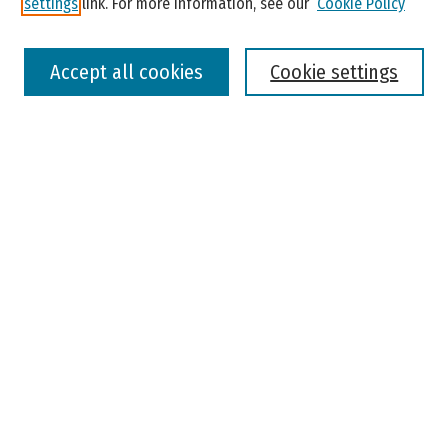
settings
link. For more information, see our
Cookie Policy
Select context to search:
Accept all cookies
Cookie settings
Advanced Search
Notify me via email or
RSS
Browse
Colleges, Universities, and Library
Schools, Programs, and Departments
Journals
Disciplines
Authors
Author Corner