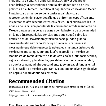
indígena, la disonancia entre la racialización y el desarrollo
económico, y la desconfianza ante la alta dependencia de los
políticos. En el tercero, identifico al popular cómico mexicano Memín
Pinguín como un refuerzo de la casta española y como
representación del mayor desafío que enfrentan, específicamente,
las personas afrodescendientes en México. En el cuarto, realizo un
análisis de la música popular de la comunidad afrodescendiente de
México para mostrar cómo se alinea con la historia de la comunidad
en la nación, respalda las conclusiones que saqué sobre las
deficiencias del movimiento y también cómo pueden guiar al
movimiento afromexicano. Concluyo que la música señala al
movimiento que debe respetar la naturaleza histórica distintiva de
México, reconocer que, aunque la afroexpresión en México se
manifiesta de forma diferente a la de otros países latinoamericanos,
sigue existiendo, y, finalmente, que debe celebrar la mexicanidad,
ya que la comunidad afrodescendiente jugó un papel fundamental
en la creación de México y, por tanto, mantiene un nivel significativo
de orgullo por su identidad mexicana.
Recommended Citation
Touzoukou, Elijah, "Un análisis crítico del movimiento afromexicano" (2026).
CMC Senior Theses
. 4159.
https://scholarship.claremont.edu/cmc_theses/4159
This thesis is restricted to the Claremont Colleges