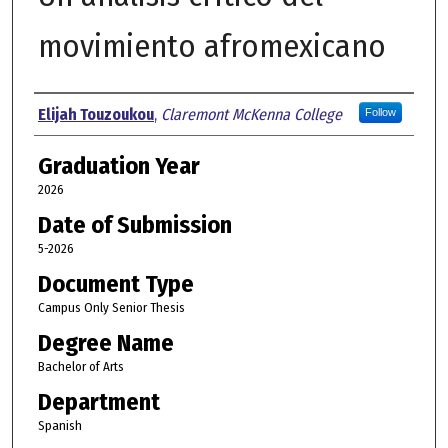
movimiento afromexicano
Author
Elijah Touzoukou
,
Claremont McKenna College
Follow
Graduation Year
2026
Date of Submission
5-2026
Document Type
Campus Only Senior Thesis
Degree Name
Bachelor of Arts
Department
Spanish