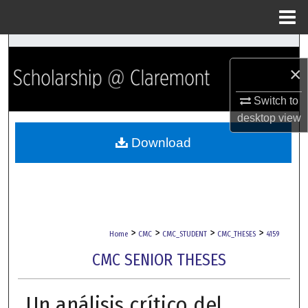
Menu
Home
Search
×
Browse Collections
Switch to
My Account
desktop
view
Download
About
Digital Commons Network™
>
>
>
>
Home
CMC
CMC_STUDENT
CMC_THESES
4159
CMC SENIOR THESES
Un análisis crítico del